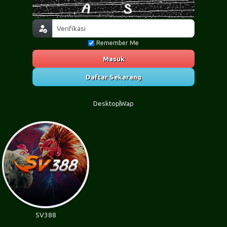
Remember Me
Masuk
Daftar Sekarang
Desktop
Wap
SV388