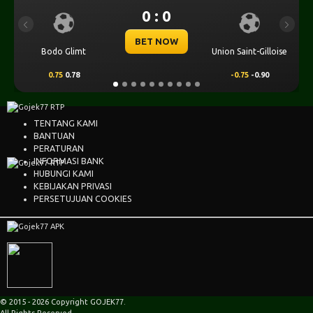
0 : 0
Previous
Next
BET NOW
Bodo Glimt
Union Saint-Gilloise
K
0.75
0.78
-0.75
-0.90
TENTANG KAMI
BANTUAN
PERATURAN
INFORMASI BANK
HUBUNGI KAMI
KEBIJAKAN PRIVASI
PERSETUJUAN COOKIES
© 2015 - 2026 Copyright GOJEK77.