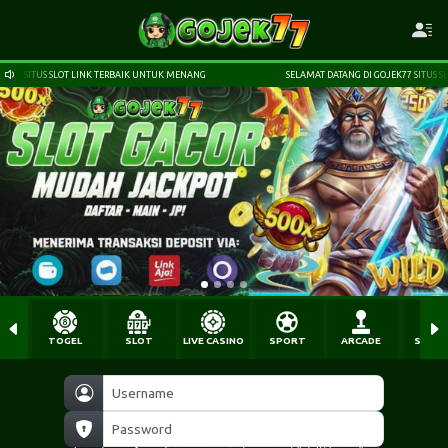
77 SITUS SLOT LINK TERBAIK UNTUK MENANG
SELAMAT DATANG DI GOJEK77 SITUS SLO
TOGEL
SLOT
LIVE CASINO
SPORT
ARCADE
SABU