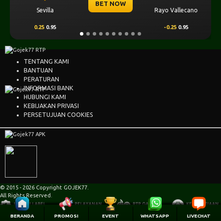
BET NOW
Sevilla
Rayo Vallecano
0.25
0.95
-0.25
0.95
TENTANG KAMI
BANTUAN
PERATURAN
INFORMASI BANK
HUBUNGI KAMI
KEBIJAKAN PRIVASI
PERSETUJUAN COOKIES
© 2015 - 2026 Copyright GOJEK77.
All Rights Reserved.
BERANDA
PROMOSI
EVENT
WHATSAPP
LIVECHAT
LAPOR PUSAT