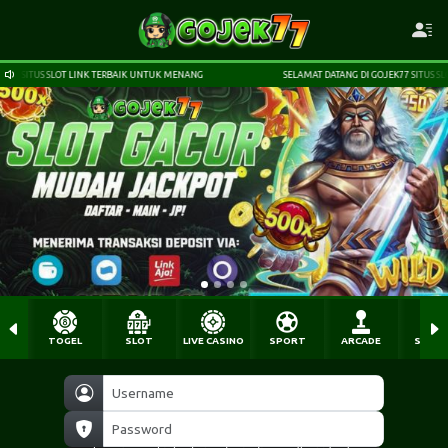
7 SITUS SLOT LINK TERBAIK UNTUK MENANG
SELAMAT DATANG DI GOJEK77 SITUS SLOT
TOGEL
SLOT
LIVE CASINO
SPORT
ARCADE
SABU