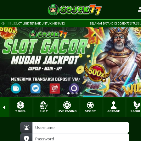
7 SITUS SLOT LINK TERBAIK UNTUK MENANG
SELAMAT DATANG DI GOJEK77 SITUS SLO
TOGEL
SLOT
LIVE CASINO
SPORT
ARCADE
SABU