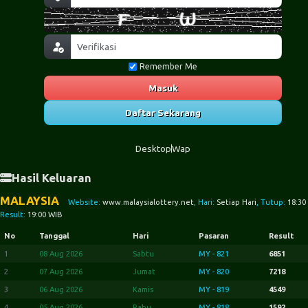
Remember Me
Masuk
Daftar Sekarang
Desktop
Wap
Hasil Keluaran
MALAYSIA
Website:
www.malaysialottery.net
, Hari:
Setiap Hari
, Tutup:
18:30
Result:
19:00 WIB
No
Tanggal
Hari
Pasaran
Result
1
08 Aug 2026
Sabtu
MY - 821
6851
2
07 Aug 2026
Jumat
MY - 820
7218
3
06 Aug 2026
Kamis
MY - 819
4549
4
05 Aug 2026
Rabu
MY - 818
1592